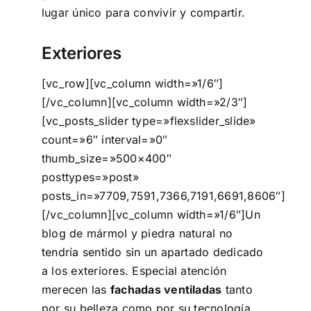
lugar único para convivir y compartir.
Exteriores
[vc_row][vc_column width=»1/6″]
[/vc_column][vc_column width=»2/3″]
[vc_posts_slider type=»flexslider_slide»
count=»6″ interval=»0″
thumb_size=»500×400″
posttypes=»post»
posts_in=»7709,7591,7366,7191,6691,8606″]
[/vc_column][vc_column width=»1/6″]Un
blog de mármol y piedra natural no
tendría sentido sin un apartado dedicado
a los exteriores. Especial atención
merecen las
fachadas ventiladas
tanto
por su belleza como por su tecnología