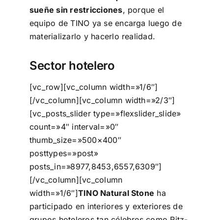
sueñe sin restricciones
, porque el
equipo de TINO ya se encarga luego de
materializarlo y hacerlo realidad.
Sector hotelero
[vc_row][vc_column width=»1/6″]
[/vc_column][vc_column width=»2/3″]
[vc_posts_slider type=»flexslider_slide»
count=»4″ interval=»0″
thumb_size=»500×400″
posttypes=»post»
posts_in=»8977,8453,6557,6309″]
[/vc_column][vc_column
width=»1/6″]
TINO Natural Stone
ha
participado en interiores y exteriores de
grupos hoteleros tan célebres como Ritz-