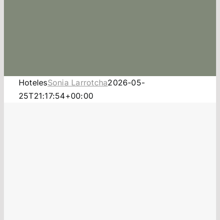
Piedra N
Porcelán
Hoteles
Sonia Larrotcha
2026-05-
Stonesiz
25T21:17:54+00:00
Beonit®
Contact
Área pro
Es