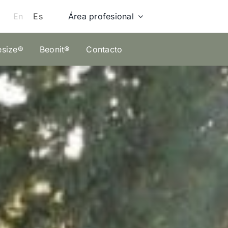
Área profesional
En
Es
esize®
Beonit®
Contacto