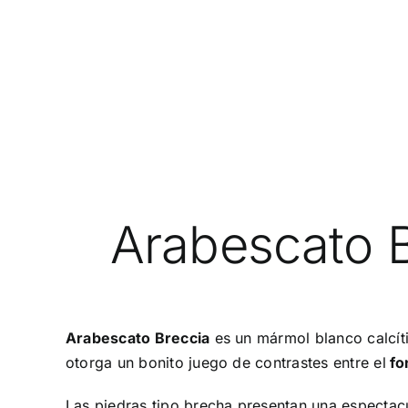
Arabescato 
Arabescato Breccia
es un mármol blanco calcíti
otorga un bonito juego de contrastes entre el
fo
Las piedras tipo brecha presentan una espectacu