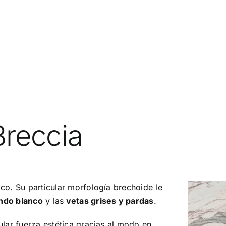
Breccia
co. Su particular morfología brechoide le
ndo blanco
y las
vetas grises y pardas
.
lar fuerza estética gracias al modo en