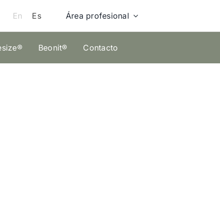
Área profesional
En
Es
esize®
Beonit®
Contacto