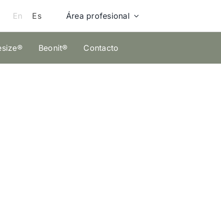
Área profesional
En
Es
esize®
Beonit®
Contacto