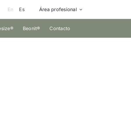
Área profesional
En
Es
esize®
Beonit®
Contacto