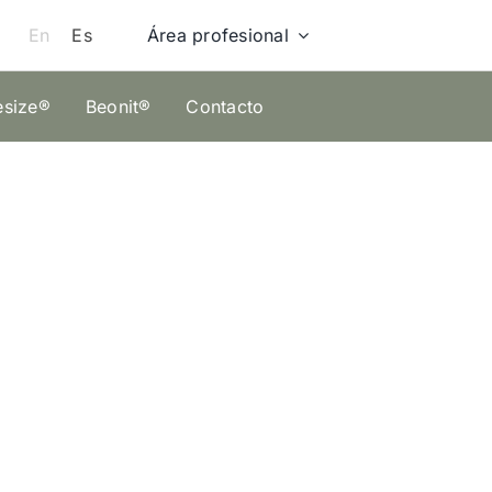
Área profesional
En
Es
esize®
Beonit®
Contacto