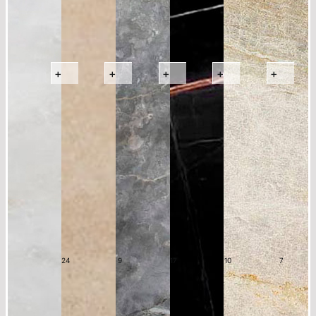
+
+
+
+
+
24
9
17
10
7